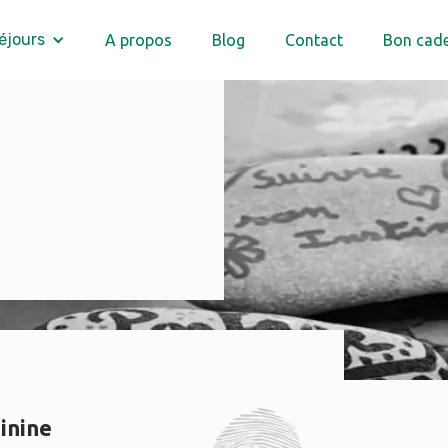
éjours
A propos
Blog
Contact
Bon cad
inine