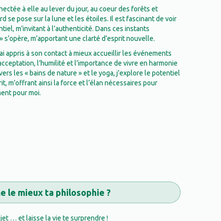
ctée à elle au lever du jour, au coeur des forêts et
se pose sur la lune et les étoiles. Il est fascinant de voir
iel, m’invitant à l’authenticité. Dans ces instants
» s’opère, m’apportant une clarté d’esprit nouvelle.
’ai appris à son contact à mieux accueillir les événements
acceptation, l’humilité et l’importance de vivre en harmonie
vers les « bains de nature » et le yoga, j’explore le potentiel
t, m’offrant ainsi la force et l’élan nécessaires pour
ment pour moi.
 le mieux ta philosophie ?
et … et laisse la vie te surprendre !