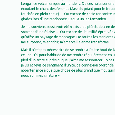
Lengaï, ce volcan unique au monde … De ces nuits sur une pa
écoutant le chant des femmes Massaïs priant pour le troup
touchée en plein coeur) … Ou encore de cette rencontre 
girafes lors d’une randonnée jusqu’à un lac tanzanien.
Je me souviens aussi avoir été « saisie de plénitude » en d
sommet d’une falaise … Ou encore de l’humilité éprouvée 
qu’offre un paysage de montagne. De toutes les manières e
me surprend, m’enrichit, m’émerveille et me transforme.
Mais il n’est pas nécessaire de se rendre à l’autre bout de l
ce lien. J’ai pour habitude de me rendre régulièrement en 
pied d’un arbre auprès duquel j’aime me ressourcer. En ces 
je vis et revis ce sentiment d’unité, de connexion profonde
appartenance à quelque chose de plus grand que moi, qui m
nous sommes « nature ».