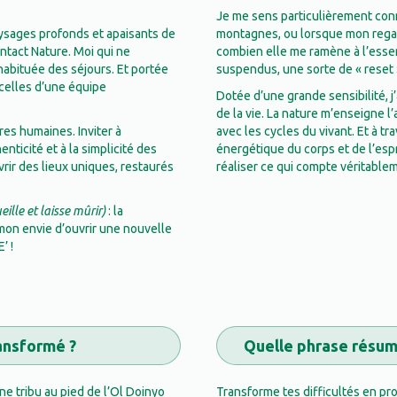
Je me sens particulièrement conne
aysages profonds et apaisants de
montagnes, ou lorsque mon regard 
ntact Nature. Moi qui ne
combien elle me ramène à l’essent
habituée des séjours. Et portée
suspendus, une sorte de « reset 
 celles d’une équipe
Dotée d’une grande sensibilité, j
de la vie. La nature m’enseigne l’
res humaines. Inviter à
avec les cycles du vivant. Et à tra
enticité et à la simplicité des
énergétique du corps et de l’espri
vrir des lieux uniques, restaurés
réaliser ce qui compte véritable
eille et laisse mûrir)
: la
 mon envie d’ouvrir une nouvelle
’ !
ransformé ?
Quelle phrase résume
ne tribu au pied de l’Ol Doinyo
Transforme tes difficultés en proj