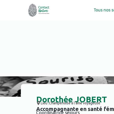
Tous nos s
Dorothée JOBERT
Lieu :
Champenoise à l’âme voyageuse
Accompagnante en santé fém
Coordinatrice séjours