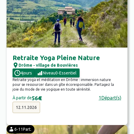
Retraite Yoga Pleine Nature
Drôme - village de Bouvières
4
jours
Niveau
0
-
Essentiel
Retraite yoga et méditation en Drôme : immersion nature
pour se ressourcer dans un gîte écoresponsable. Partagez la
joie du mode de vie yogique en toute sérénité.
564
€
1
Départ(s)
À partir de
12.11.2026
6-11
Part.