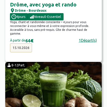
Drôme, avec yoga et rando
Drôme - Bourdeaux
4
jours
Niveau
0
-
Essentiel
Yoga, chant et randonnée consciente – 4 jours pour vous
reconnecter à vous-même et à votre expression profonde.
Accessible à tous, sans pré-requis. Gîte de charme haut de
gamme.
644
€
1
Départ(s)
À partir de
15.10.2026
8-12
Part.