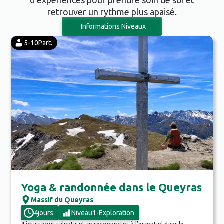
d’expériences pour prendre soin de soi et
retrouver un rythme plus apaisé.
Informations Niveaux
5-10
Part.
Yoga & randonnée dans le Queyras
Massif du Queyras
4
jours
Niveau
1
-
Exploration