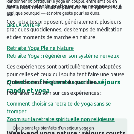
Randonner ou pratiquer le yoga en couple, entre amis ou en
D'o
jours pour ralentir, pratiquer et se reconnecter à
famille resserre les liens bien plus qu'on ne l'imagine. On vous
spi
explique pourquoi — et notre geste pour les duos.
moi
soi.
Ces retraites proposent généralement plusieurs
LIRE LA SUITE
LIR
pratiques quotidiennes, des temps de méditation
et des moments de marche en nature.
Retraite Yoga Pleine Nature
Retraite Yoga : régénérer son système nerveux
Ces expériences sont particulièrement adaptées
pour celles et ceux qui souhaitent faire une pause
Questions fréquentes sur les séjours
profonde dans le rythme du quotidien.
rando et yoga
Pour aller plus loin sur ces expériences :
Comment choisir sa retraite de yoga sans se
tromper
Zoom sur la retraite spirituelle non religieuse
Quels sont les bienfaits d’un séjour yoga en
Week-end yoga nature : séjours courts