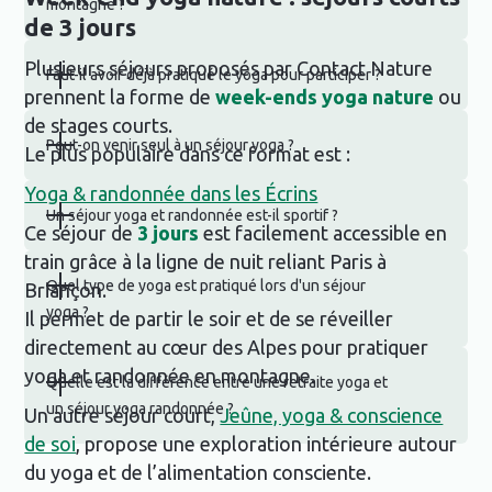
montagne ?
de 3 jours
Plusieurs séjours proposés par Contact Nature
Faut-il avoir déjà pratiqué le yoga pour participer ?
prennent la forme de
week-ends yoga nature
ou
de stages courts.
Peut-on venir seul à un séjour yoga ?
Le plus populaire dans ce format est :
Yoga & randonnée dans les Écrins
Un séjour yoga et randonnée est-il sportif ?
Ce séjour de
3 jours
est facilement accessible en
train grâce à la ligne de nuit reliant Paris à
Quel type de yoga est pratiqué lors d'un séjour
Briançon.
yoga ?
Il permet de partir le soir et de se réveiller
directement au cœur des Alpes pour pratiquer
yoga et randonnée en montagne.
Quelle est la différence entre une retraite yoga et
un séjour yoga randonnée ?
Un autre séjour court,
Jeûne, yoga & conscience
de soi
, propose une exploration intérieure autour
du yoga et de l’alimentation consciente.