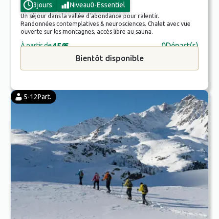
3
jours
Niveau
0
-
Essentiel
Un séjour dans la vallée d'abondance pour ralentir.
Randonnées contemplatives & neurosciences. Chalet avec vue
ouverte sur les montagnes, accès libre au sauna.
450
€
0
Départ(s)
À partir de
Bientôt disponible
5-12
Part.