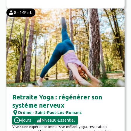
8 - 14
Part.
Retraite Yoga : régénérer son
système nerveux
Drôme - Saint-Paul-Lès-Romans
4
jours
Niveau
0
-
Essentiel
Vivez une expérience immersive mêlant yoga, respiration