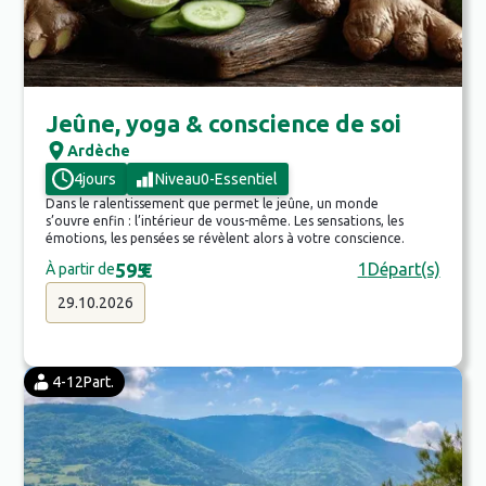
Jeûne, yoga & conscience de soi
Ardèche
4
jours
Niveau
0
-
Essentiel
Dans le ralentissement que permet le jeûne, un monde
s’ouvre enfin : l’intérieur de vous-même. Les sensations, les
émotions, les pensées se révèlent alors à votre conscience.
595
€
1
Départ(s)
À partir de
29.10.2026
4-12
Part.