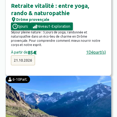
Retraite vitalité : entre yoga,
rando & naturopathie
Drôme provençale
5
jours
Niveau
1
-
Exploration
Séjour pleine nature : 5 jours de yoga, randonnée et
naturopathie dans un éco-lieu de charme en Drôme
provençale. Pour comprendre comment mieux nourrir notre
corps et notre esprit.
854
€
1
Départ(s)
À partir de
21.10.2026
6-10
Part.