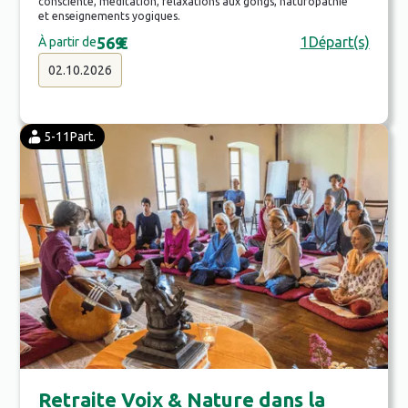
consciente, méditation, relaxations aux gongs, naturopathie
et enseignements yogiques.
569
€
1
Départ(s)
À partir de
02.10.2026
5-11
Part.
Retraite Voix & Nature dans la