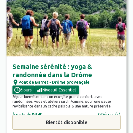
Semaine sérénité : yoga &
randonnée dans la Drôme
Pont de Barret - Drôme provençale
6
jours
Niveau
0
-
Essentiel
Séjour bien-être dans un éco-gîte grand confort, avec
randonnées, yoga et ateliers jardin/cuisine, pour une pause
revitalisante dans un cadre paisible & une nature préservée.
914
€
0
Départ(s)
À partir de
Bientôt disponible