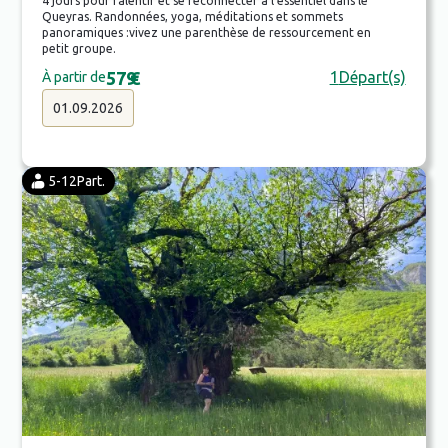
4 jours pour ralentir et se reconnecter à l’essentiel dans le
Queyras. Randonnées, yoga, méditations et sommets
panoramiques :vivez une parenthèse de ressourcement en
petit groupe.
579
€
1
Départ(s)
À partir de
01.09.2026
5-12
Part.