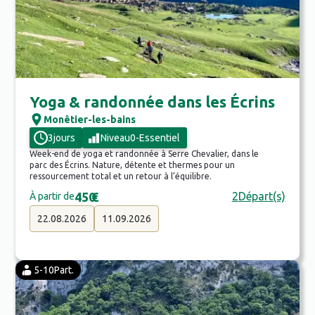
Yoga & randonnée dans les Écrins
Monêtier-les-bains
3
jours
Niveau
0
-
Essentiel
Week-end de yoga et randonnée à Serre Chevalier, dans le
parc des Écrins. Nature, détente et thermes pour un
ressourcement total et un retour à l’équilibre.
450
€
2
Départ(s)
À partir de
22.08.2026
11.09.2026
5-10
Part.