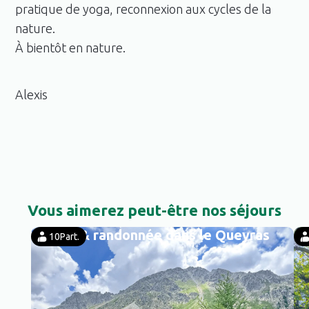
pratique de yoga, reconnexion aux cycles de la
nature.
À bientôt en nature.
Alexis
Vous aimerez peut-être nos séjours
Yoga & randonnée dans le Queyras
10
Part.