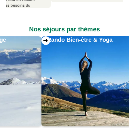
des besoins du
ent de choisir Contact
 ou ressourcement.
Nos séjours par thèmes
e
Rando Bien-être & Yoga