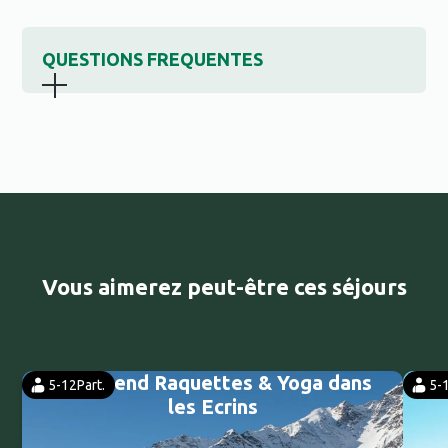
QUESTIONS FREQUENTES
Vous aimerez peut-être ces séjours
Week-end Raquettes & Yoga dans
5-12
Part.
5-
les Ecrins