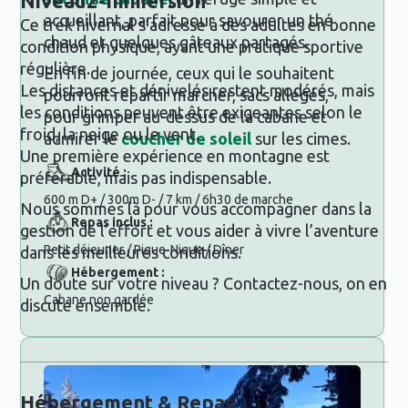
Niveau
2
-
Immersion
accueillant, parfait pour savourer un thé
Ce trek hivernal s’adresse à des adultes en bonne
chaud et quelques gâteaux partagés.
condition physique, ayant une pratique sportive
régulière.
En fin de journée, ceux qui le souhaitent
Les distances et dénivelés restent modérés, mais
pourront repartir marcher, sacs allégés,
les conditions peuvent être exigeantes selon le
pour grimper au-dessus de la cabane et
froid, la neige ou le vent.
admirer le
coucher de soleil
sur les cimes.
Une première expérience en montagne est
Activité :
préférable, mais pas indispensable.
600 m D+ / 300m D- / 7 km / 6h30 de marche
Nous sommes là pour vous accompagner dans la
Repas inclus :
gestion de l’effort et vous aider à vivre l’aventure
Petit déjeuner / Pique-Nique / Dîner
dans les meilleures conditions.
Hébergement :
Un doute sur votre niveau ? Contactez-nous, on en
Cabane non gardée
discute ensemble.
Hébergement & Repas