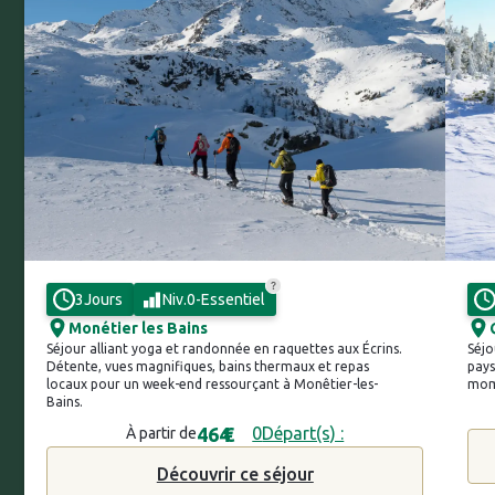
3
Jours
Niv.
0
-
Essentiel
Monétier les Bains
Séjour alliant yoga et randonnée en raquettes aux Écrins.
Séjo
Détente, vues magnifiques, bains thermaux et repas
pays
locaux pour un week-end ressourçant à Monêtier-les-
mome
Bains.
464
€
0
Départ(s) :
À partir de
Découvrir ce séjour