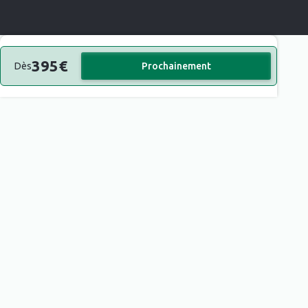
395
€
Dès
Prochainement