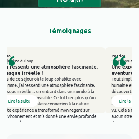
En savoir plus
Témoignages
Patrice
piste du loup
Slow Bivouacs dans le
 ressenti une atmosphère fascinante,
Une expérience 
ue irréelle !
aventure extrao
e ce séjour où le loup cohabite avec
Tout simplement ma
e, j’ai ressenti une atmosphère fascinante,
humaine et une avent
e irréelle ... en entrant dans un monde à la
découverte du bivoua
ystérieux et invisible. Ce fut bien plus qu’un
marche... Matthieu, l
re la suite
Lire la suite
 : une véritable reconnexion à la nature.
et d'une bienvaillanc
 expérience a transformé mon regard sur
vu. Cela a rendu le 
ironnement et m’a donné une envie profonde
aucun stress et l'orga
rendre soin.
Je recommande à 20