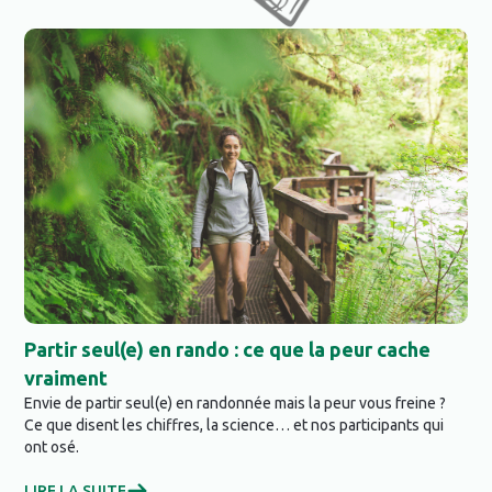
Partir seul(e) en rando : ce que la peur cache
Po
vraiment
ch
Envie de partir seul(e) en randonnée mais la peur vous freine ?
Ran
Ce que disent les chiffres, la science… et nos participants qui
fam
ont osé.
exp
LIRE LA SUITE
LIR