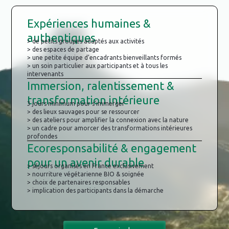
Expériences humaines &
authentiques
> de petits groupes adaptés aux activités
> des espaces de partage
> une petite équipe d’encadrants bienveillants formés
> un soin particulier aux participants et à tous les
intervenants
Immersion, ralentissement &
transformation intérieure
3 jours minimum pour s’immerger
> des lieux sauvages pour se ressourcer
> des ateliers pour amplifier la connexion avec la nature
> un cadre pour amorcer des transformations intérieures
profondes
Ecoresponsabilité & engagement
pour un avenir durable
> séjours organisés en France exclusivement
> nourriture végétarienne BIO & soignée
> choix de partenaires responsables
> implication des participants dans la démarche