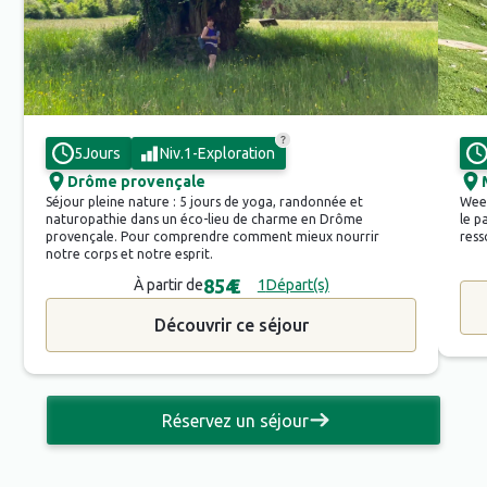
5
Jours
Niv.
1
-
Exploration
Drôme provençale
Séjour pleine nature : 5 jours de yoga, randonnée et
Week
naturopathie dans un éco-lieu de charme en Drôme
le p
provençale. Pour comprendre comment mieux nourrir
ress
notre corps et notre esprit.
854
€
À partir de
1
Départ(s)
Découvrir ce séjour
Réservez un séjour