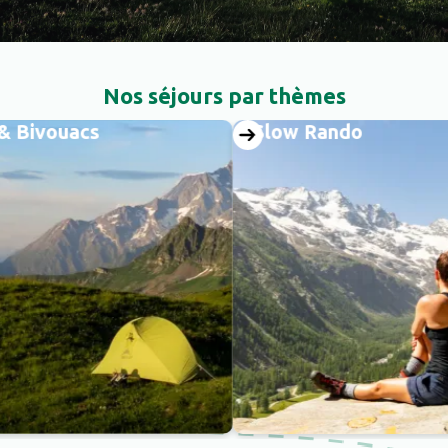
Nos séjours par thèmes
ivouacs
Slow Rando