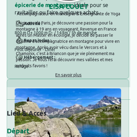
épicerie de montagne
, idéale pour se
LISA COUET
ravitailler ou faire quelques achats.
Accompagnateur en montagne & Enseignante de Yoga
Originaire de Paris, je découvre une passion pour la
Activité :
montagne à 19 ans en voyageant. Revenue en France
800 m D+ 1000 m D- / 14 km / 5h de marche
après un Master en écologie, je décide de passer le
Repas inclus :
diplôme d’accompagnatrice en montagne pour vivre en
montagne. Après avoir vécu dans le Vercors et à
Petit déjeuner - Dîner
Chamonix, c’est à Briancon que je vie pleinement ma
Hébergement :
passion. Je vous ferai découvrir mes vallées et mes
endroits favoris !
Refuge
En savoir plus
Lieu & Accès
Départ