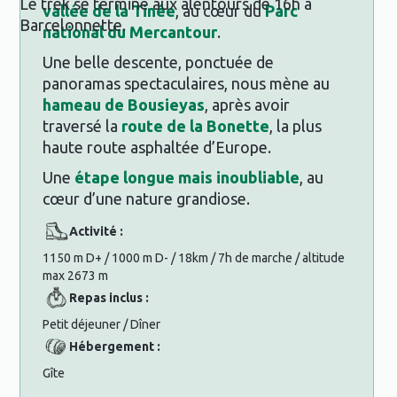
Le trek se termine aux alentours de 16h à
vallée de la Tinée
, au cœur du
Parc
Barcelonnette.
national du Mercantour
.
Une belle descente, ponctuée de
panoramas spectaculaires, nous mène au
hameau de Bousieyas
, après avoir
traversé la
route de la Bonette
, la plus
haute route asphaltée d’Europe.
Une
étape longue mais inoubliable
, au
cœur d’une nature grandiose.
Activité :
1150 m D+ / 1000 m D- / 18km / 7h de marche / altitude
max 2673 m
Repas inclus :
Petit déjeuner / Dîner
Hébergement :
Gîte