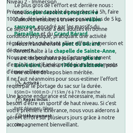
Niveau 2 - Immersion
Le plus gros de l’effort est derrière nous :
Prérequis : être capable de marcher 4 à 5h, faire
une
longue descente progressive
1000 de dénivelé avec un sac pesant plus de 5 kg.
s’amorce ensuite, à travers un
vallon
sauvage
, encadré par les massifs du
Ce séjour s’adresse à des adultes en bonne
Parpaillon
et du
Grand Bérard
.
condition physique, pratiquant une activité
régulière et souhaitant allier effort, immersion et
Nous franchirons le
pont du Bérard
,
découverte.
ferons halte à la
chapelle de Sainte-Anne
,
Nous ne recherchons pas l’accomplissement
avant de poursuivre jusqu’au
gîte du
d’exploit sportif, mais privilégions les moments
Belvédère
, niché à
1700 m d’altitude
, pour
d’émerveillement.
une soirée de repos bien méritée.
Il ne faut néanmoins pour sous-estimer l’effort
Activité :
requis par le portage du sac sur la durée.
850m D+ 1000 m D- / 15 km / 6 à 7 h de marche
Une bonne endurance est nécessaire, mais nul
Repas inclus :
besoin d’être un sportif de haut niveau. Si c’est
Petit déjeuner- Dîner
votre première itinérance, nous vous aiderons à
Hébergement :
gérer l’effort sur plusieurs jours grâce à notre
accompagnement bienveillant.
Gîte