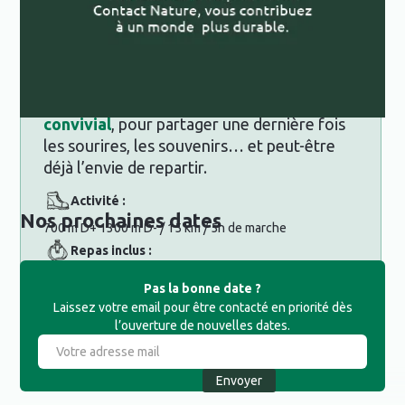
rejoindre la
station du Sauze
.
Un
dernier sentier forestier
nous guide
jusqu’à nos véhicules, bouclant ainsi cette
belle aventure en itinérance.
Nous clôturerons le séjour par un
moment
convivial
, pour partager une dernière fois
les sourires, les souvenirs… et peut-être
déjà l’envie de repartir.
Activité :
Nos prochaines dates
700 m D+ 1300 m D- / 15 km / 5h de marche
Repas inclus :
Petit déjeuner
Pas la bonne date ?
Hébergement :
Laissez votre email pour être contacté en priorité dès
l’ouverture de nouvelles dates.
-