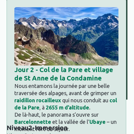
Jour
2 - Col de la Pare et village
de St Anne de la Condamine
Nous entamons la journée par une belle
traversée des alpages, avant de grimper un
raidillon rocailleux
qui nous conduit au
col
de la Pare
, à
2655 m d’altitude
.
De là-haut, le panorama s’ouvre sur
Barcelonnette
et la vallée de l’
Ubaye
– un
Niveau
2
-
Immersion
moment fort du séjour.