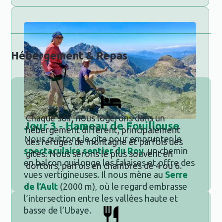
Hébergement & Repas
Chaque soir, nous logerons dans un
Jour
3 - Hameau de Fouillouse
hébergement différent, principalement
Nous quittons le gîte pour emprunter le
des refuges de montagne et parfois des
spectaculaire sentier du Roy
, un chemin
gîtes. Nous serons le plus souvent en
en balcon qui longe les falaises et offre des
dortoirs, parfois en chambres de 4 ou 6.
vues vertigineuses. Il nous mène au
Serre
de l’Ault
(2000 m), où le regard embrasse
l’intersection entre les vallées haute et
basse de l’Ubaye.