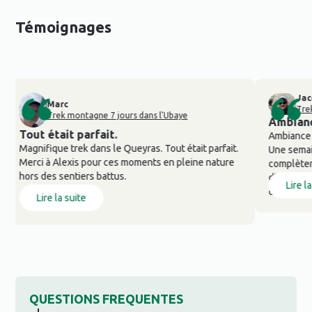
Témoignages
Jacqueline
Marc
Trek montagn
Trek montagne 7 jours dans l'Ubaye
Ambiance génia
t était parfait.
Ambiance géniale,
nifique trek dans le Queyras. Tout était parfait.
Une semaine d'imm
ci à Alexis pour ces moments en pleine nature
complètement res
s des sentiers battus.
d'adaptation du g
Lire la suite
capricieuse, et r
Lire la suite
QUESTIONS FREQUENTES