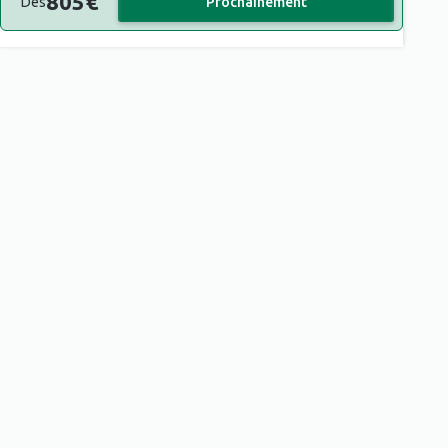
805
€
Dès
Prochainement