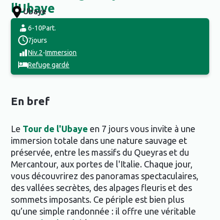
l'Ubaye
Ubaye
6-10
Part.
7
jours
Niv.
2
-
Immersion
Refuge gardé
En bref
Le
Tour de l'Ubaye
en 7 jours vous invite à une
immersion totale dans une nature sauvage et
préservée, entre les massifs du Queyras et du
Mercantour, aux portes de l'Italie. Chaque jour,
vous découvrirez des panoramas spectaculaires,
des vallées secrètes, des alpages fleuris et des
sommets imposants. Ce périple est bien plus
qu’une simple randonnée : il offre une véritable