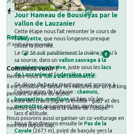
J1 à 10h à Barcelonnette
Jour
Hameau de Bousieyas par le
vallon de Lauzanier
Cette étape nous fait remonter le cours de
Retour
l’
Ubayette
, que nous longeons presque
J7 à 16h à Barcelonnette
toute la journée.
Le GR 56 suit paisiblement la rivière jusqu’à
sa source, dans un
vallon sauvage à la
montée progressive
, juste sous les
lacs
Comment venir ?
de Lauzanier
et la
dernière croix
.
Rendez-vous à
10h à Barcelonnette
.
Ce décor de haute montagne est propice à
Il est possible de laisser les voitures sur un parking
l’observation de la faune :
chamois
,
pendant la durée du séjour.
bouquetins
,
mouflons
et bien sûr les
Il existe des trains (ligne Grenoble - gap) et des
marmottes
qui animent les alentours des
navettes qui vont dans la vallée de l’Ubaye.
lacs d’altitude.
Nous pouvons aussi organiser un co-voiturage en
Nous franchissons ensuite le
Pas de la
mini-bus depuis Gap.
Cavale
(2671 m), point de bascule vers la