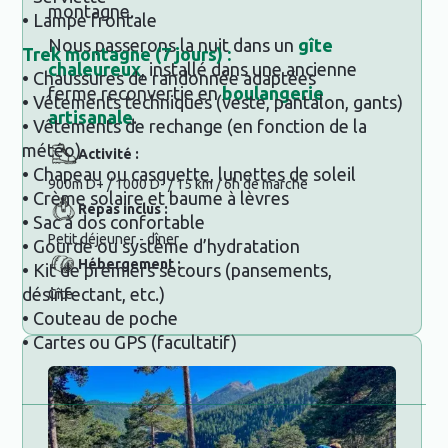
montagne.
• Lampe frontale
Nous passerons la nuit dans un
gîte
Trek montagne (7 jours) :
chaleureux
, installé dans une ancienne
• Chaussures de randonnée adaptées
ferme reconvertie en
boulangerie
• Vêtements techniques (veste, pantalon, gants)
artisanale
.
• Vêtements de rechange (en fonction de la
météo)
Activité :
• Chapeau ou casquette, lunettes de soleil
900m D+ / 1000 D- / 15 km / 6h de marche
• Crème solaire et baume à lèvres
Repas inclus :
• Sac à dos confortable
Petit déjeuner - dîner
• Gourde ou système d’hydratation
Hébergement :
• Kit de premiers secours (pansements,
désinfectant, etc.)
Gîte
• Couteau de poche
• Cartes ou GPS (facultatif)