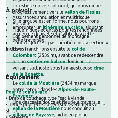
forestière en versant nord, qui nous mène
À prévoir
progressivement vers le
vallon de l’Issias
.
Assurances annulation et multirisque
Si le groupe est en forme, nous pourrons
Boissons
emprunter un
itinéraire en crête
, ajoutant
Pique-niques et encas pour les randonnées
un peu de dénivelé et d’altitude à cette
Équipement personnel de montagne
belle traversée.
Tout ce qui n’est pas spécifié dans la section «
Nous franchirons ensuite le
col de
Inclus »
Colombart
(2539 m), avant de redescendre
par un
sentier en balcon
dominant le
versant sud, juste sous la majestueuse
cime
de la Bonette
.
Équipement
Le
col de la Moutière
(2454 m) marque
notre retour dans les
Alpes-de-Haute-
Pour le soir au gîte :
Provence
.
• Drap de couchage type "sac à viande"
Une descente douce et fleurie à travers le
• Tenue pour être au sec (sous-vêtements et T-
vallon de la Moutière
nous conduit au
shirt)
village de Bayasse
, niché en pleine
• Serviette