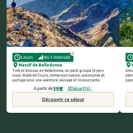
3
Jours
Niv.
3
-
Intensité
Massif de Belledonne
Trek et bivouac en Belledonne, en petit groupe (6 pers
Imme
max). Matériel fourni, immersion nature, autonomie et
plei
partage pour une aventure sauvage et ressourçante.
pays
395
€
0
Départ(s) :
À partir de
Découvrir ce séjour