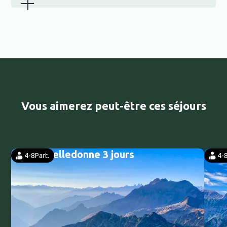
Vous aimerez peut-être ces séjours
Trek Belledonne 3 jours
Tr
4-8
Part.
4-